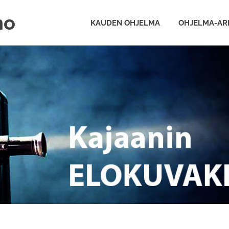
ho
KAUDEN OHJELMA
OHJELMA-AR