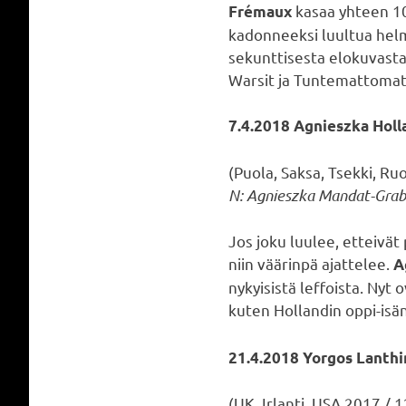
kasaa yhteen 10
Frémaux
kadonneeksi luultua helme
sekunttisesta elokuvasta,
Warsit ja Tuntemattomat 
7.4.2018 Agnieszka Holl
(Puola, Saksa, Tsekki, Ru
N: Agnieszka Mandat-Grabk
Jos joku luulee, etteivät
niin väärinpä ajattelee.
A
nykyisistä leffoista. Nyt
kuten Hollandin oppi-isä
21.4.2018 Yorgos Lant
(UK, Irlanti, USA 2017 / 1