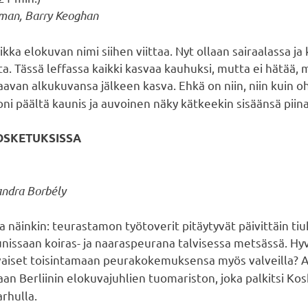
idman, Barry Keoghan
vaikka elokuvan nimi siihen viittaa. Nyt ollaan sairaalassa j
a. Tässä leffassa kaikki kasvaa kauhuksi, mutta ei hätää,
avan alkukuvansa jälkeen kasva. Ehkä on niin, niin kuin o
ni päältä kaunis ja auvoinen näky kätkeekin sisäänsä piina
 KOSKETUKSISSA
andra Borbély
 näinkin: teurastamon työtoverit pitäytyvät päivittäin tiu
nissaan koiras- ja naaraspeurana talvisessa metsässä. Hyv
vaiset toisintamaan peurakokemuksensa myös valveilla? A
an Berliinin elokuvajuhlien tuomariston, joka palkitsi Ko
arhulla.