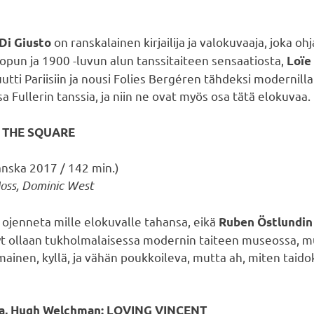
on ranskalainen kirjailija ja valokuvaaja, joka o
Di Giusto
opun ja 1900 -luvun alun tanssitaiteen sensaatiosta,
Loïe 
tti Pariisiin ja nousi Folies Bergéren tähdeksi modernilla t
 osa Fullerin tanssia, ja niin ne ovat myös osa tätä elokuvaa.
d: THE SQUARE
anska 2017 / 142 min.)
Moss, Dominic West
 ojenneta mille elokuvalle tahansa, eikä
Ruben Östlundin
t ollaan tukholmalaisessa modernin taiteen museossa, m
imainen, kyllä, ja vähän poukkoileva, mutta ah, miten taidok
ela, Hugh Welchman: LOVING VINCENT