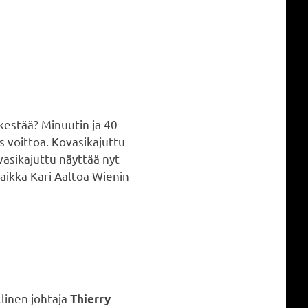
kestää? Minuutin ja 40
ös voittoa. Kovasikajuttu
vasikajuttu näyttää nyt
aikka Kari Aaltoa Wienin
linen johtaja
Thierry