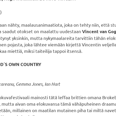
)
kaan nähty, maalausanimaatiota, joka on tehty niin, että s
ista saadut otokset on maalattu uudestaan
Vincent van Gog
yntynyt yksinkin, mutta nykymaalareita tarvittiin tähän elo
n pojasta, joka lähtee viemään kirjettä Vincentin veljelle
aa miettiä, miksi taiteilija tappoi itsensä.
 GOD´S OWN COUNTRY
careanu, Gemma Jones, Ian Hart
okuvafestivaali mainosti tätä leffaa brittien omana Broke
a, mutta aivan oma elokuvansa tämä vähäpuheinen draama 
tään, millainen on maatilan mutainen piha tai miltä navett