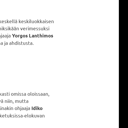
a keskellä keskiluokkaisen
 miksikään verimessuksi
hjaaja
Yorgos Lanthimos
a ja ahdistusta.
kasti omissa oloissaan,
ä niin, mutta
inakin ohjaaja
Idiko
sketuksissa-elokuvan