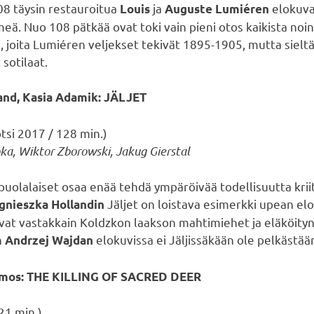
8 täysin restauroitua
ja
elokuva
Louis
Auguste Lumiéren
ä. Nuo 108 pätkää ovat toki vain pieni otos kaikista noin
 joita Lumiéren veljekset tekivät 1895-1905, mutta sieltä 
sotilaat.
and, Kasia Adamik: JÄLJET
otsi 2017 / 128 min.)
a, Wiktor Zborowski, Jakug Gierstal
 puolalaiset osaa enää tehdä ympäröivää todellisuutta kriit
Jäljet on loistava esimerkki upean e
gnieszka Hollandin
 ovat vastakkain Koldzkon laakson mahtimiehet ja eläköityny
n
elokuvissa ei Jäljissäkään ole pelkästään
Andrzej Wajdan
himos: THE KILLING OF SACRED DEER
21 min.)