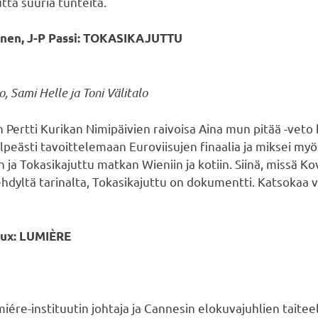
utta suuria tunteita.
inen, J-P Passi: TOKASIKAJUTTU
o, Sami Helle ja Toni Välitalo
Pertti Kurikan Nimipäivien raivoisa Aina mun pitää -veto 
i ylpeästi tavoittelemaan Euroviisujen finaalia ja miksei my
 ja Tokasikajuttu matkan Wieniin ja kotiin. Siinä, missä Ko
ehdyltä tarinalta, Tokasikajuttu on dokumentti. Katsokaa v
aux: LUMIÈRE
ére-instituutin johtaja ja Cannesin elokuvajuhlien taiteel