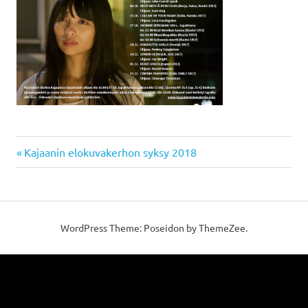
Previous
Artikkelien
Kajaanin elokuvakerhon syksy 2018
Post:
selaus
WordPress Theme: Poseidon by ThemeZee.